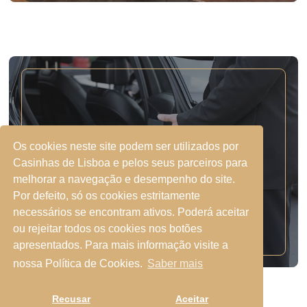
Os cookies neste site podem ser utilizados por
Casinhas de Lisboa e pelos seus parceiros para
TRANSFERS
melhorar a navegação e desempenho do site.
Por defeito, só os cookies estritamente
necessários se encontram ativos. Poderá aceitar
ou rejeitar todos os cookies nos botões
apresentados. Para mais informação visite a
nossa Política de Cookies.
Saber mais
Recusar
Aceitar