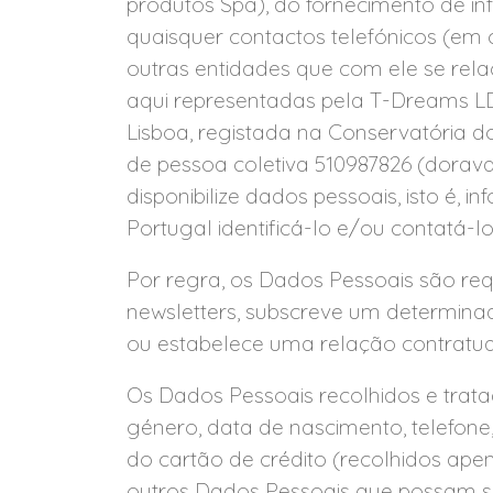
produtos Spa), do fornecimento de inf
quaisquer contactos telefónicos (em co
outras entidades que com ele se rela
aqui representadas pela T-Dreams LD
Lisboa, registada na Conservatória d
de pessoa coletiva 510987826 (doravan
disponibilize dados pessoais, isto é,
Portugal identificá-lo e/ou contatá-l
Por regra, os Dados Pessoais são req
newsletters, subscreve um determinad
ou estabelece uma relação contratua
Os Dados Pessoais recolhidos e trat
género, data de nascimento, telefone,
do cartão de crédito (recolhidos ape
outros Dados Pessoais que possam s