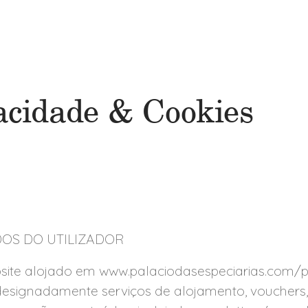
vacidade & Cookies
DOS DO UTILIZADOR
site alojado em www.palaciodasespeciarias.com/pt 
designadamente serviços de alojamento, vouchers,