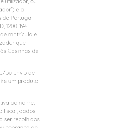
 utilizador, ou
ador”) e a
s de Portugal
D, 1200-194
 de matrícula e
lizador que
m às Casinhas de
 e/ou envio de
uire um produto
tiva ao nome,
 fiscal, dados
a ser recolhidos
ou cobrança de