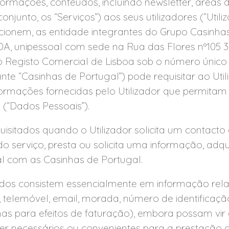
ormações, conteúdos, incluindo newsletter, áreas de
njunto, os “Serviços”) aos seus utilizadores (“Utiliz
cionem, as entidade integrantes do Grupo Casinha
A, unipessoal com sede na Rua das Flores nº105 3
o Registo Comercial de Lisboa sob o número único
te “Casinhas de Portugal”) pode requisitar ao Uti
 informações fornecidas pelo Utilizador que permita
o (“Dados Pessoais”).
uisitados quando o Utilizador solicita um contacto
o serviço, presta ou solicita uma informação, adq
l com as Casinhas de Portugal.
ados consistem essencialmente em informação rela
 telemóvel, email, morada, número de identificação
nas para efeitos de faturação), embora possam vir 
er necessários ou convenientes para a prestação 