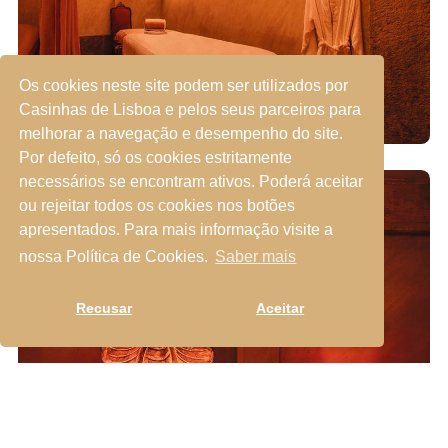
Os cookies neste site podem ser utilizados por
Casinhas de Lisboa e pelos seus parceiros para
melhorar a navegação e desempenho do site.
Por defeito, só os cookies estritamente
necessários se encontram ativos. Poderá aceitar
ou rejeitar todos os cookies nos botões
apresentados. Para mais informação visite a
nossa Política de Cookies.
Saber mais
Recusar
Aceitar